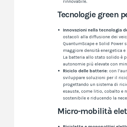
rinnovabile.
Tecnologie green pe
Innovazioni nella tecnologia de
ostacoli alla diffusione dei vei
QuantumScape e Solid Power sta
maggiore densità energetica e si
La batteria allo stato solido è 
autonomie più elevate con mino
Riciclo delle batterie
: con l’a
sviluppare soluzioni per il ric
progettando un sistema di ricic
esauste, come litio, cobalto e 
sostenibile e riducendo la nece
Micro-mobilità elet
Biciclette e monopattini elettr