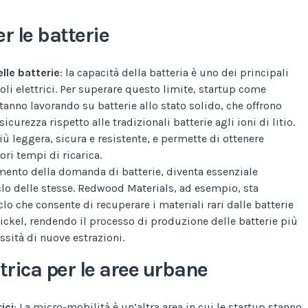
r le batterie
lle batterie
: la capacità della batteria è uno dei principali
coli elettrici. Per superare questo limite, startup come
nno lavorando su batterie allo stato solido, che offrono
curezza rispetto alle tradizionali batterie agli ioni di litio.
più leggera, sicura e resistente, e permette di ottenere
ri tempi di ricarica.
umento della domanda di batterie, diventa essenziale
iclo delle stesse. Redwood Materials, ad esempio, sta
lo che consente di recuperare i materiali rari dalle batterie
nickel, rendendo il processo di produzione delle batterie più
ssità di nuove estrazioni.
trica per le aree urbane
ici
: La micro-mobilità è un’altra area in cui le startup stanno