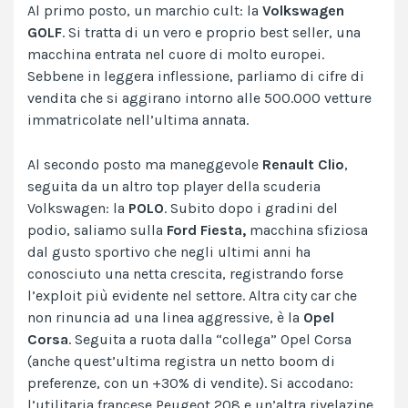
Al primo posto, un marchio cult: la
Volkswagen
GOLF
. Si tratta di un vero e proprio best seller, una
macchina entrata nel cuore di molto europei.
Sebbene in leggera inflessione, parliamo di cifre di
vendita che si aggirano intorno alle 500.000 vetture
immatricolate nell’ultima annata.
Al secondo posto ma maneggevole
Renault Clio
,
seguita da un altro top player della scuderia
Volkswagen: la
POLO
. Subito dopo i gradini del
podio, saliamo sulla
Ford Fiesta,
macchina sfiziosa
dal gusto sportivo che negli ultimi anni ha
conosciuto una netta crescita, registrando forse
l’exploit più evidente nel settore. Altra city car che
non rinuncia ad una linea aggressive, è la
Opel
Corsa
. Seguita a ruota dalla “collega” Opel Corsa
(anche quest’ultima registra un netto boom di
preferenze, con un +30% di vendite). Si accodano:
l’utilitaria francese Peugeot 208 e un’altra rivelazine