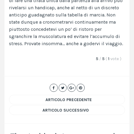
di fare una tirata unica dalla partenza alla arrivo può
rivelarsi un handicap, anche al netto di un discreto
anticipo guadagnato sulla tabella di marcia. Non
state dunque a cronometrarvi continuamente ma
piuttosto concedetevi un po’ di ristoro per
sgranchire la muscolatura ed evitare l’accumulo di
stress. Provate insomma… anche a godervi il viaggio.
5
/
5
(
1
vote
)
ARTICOLO PRECEDENTE
ARTICOLO SUCCESSIVO