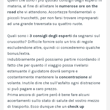
quelli che sono i più quotati consigli degli esperti in
materia, al fine di allietare le
numerose ore on the
road c
he vi attendono. Accortezze fondamentali o
piccoli trucchetti, per non farsi trovare impreparati
ad una grande traversata su quattro ruote.
Quali sono i
3 consigli degli esperti
da segnarsi sul
cruscotto? Difficile fornire solo un tris di regole
escludendone altre, quindi ci concederemo qualche
bonus/extra.
Indubbiamente però possiamo partire ricordando il
fatto che per quanto il viaggio possa rivelarsi
estenuante il guidatore dovrà sempre e
costantemente mantenere la
concentrazione
al
volante. Inutile dire che sull’asfalto ogni distrazione
si può pagare a caro prezzo.
Prima ancora di partire però è bene fare alcuni
accertamenti sullo stato di salute del vostro mezzo
di trasporto. Ecco dunque che un
check up