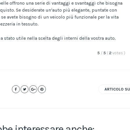
a pelle offrono una serie di vantaggi e svantaggi che bisogna
quisto. Se desiderate un’auto più elegante, puntate con
a se avete bisogno di un veicolo più funzionale per la vita
zzeria in tessuto.
 stato utile nella scelta degli interni della vostra auto.
5
/
5
(
2
votes
)
ARTICOLO S
bbe interessare anche: