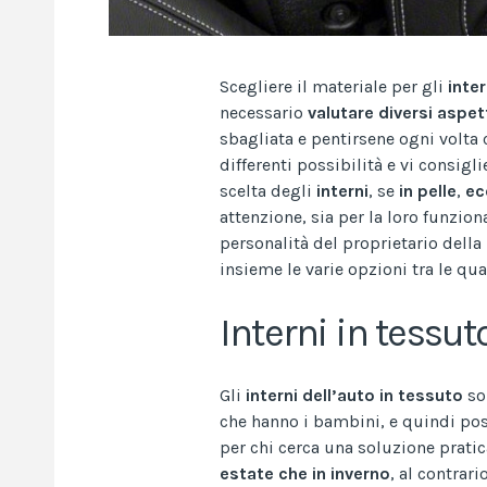
Scegliere il materiale per gli
inter
necessario
valutare
diversi
aspet
sbagliata e pentirsene ogni volta 
differenti possibilità e vi consigli
scelta degli
interni
, se
in
pelle
,
ec
attenzione, sia per la loro funzion
personalità del proprietario dell
insieme le varie opzioni tra le qua
Interni in tessut
Gli
interni dell’auto in tessuto
so
che hanno i bambini, e quindi poss
per chi cerca una soluzione pratic
estate che in inverno
, al contrar