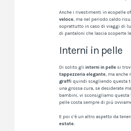
Anche i rivestimenti in ecopelle o
veloce
, ma nel periodo caldo ris
soprattutto in caso di viaggi di l
di pantaloni che lascia scoperte le
Interni in pelle
Di solito gli
interni in pelle
si tro
tappezzeria
elegante
, ma anche
graffi
quindi scegliendo questa ti
una grossa cura, se desiderate man
bambini, vi sconsigliamo questa ti
pelle costa sempre di più ovviam
E poi c’è un altro aspetto da tene
estate
.