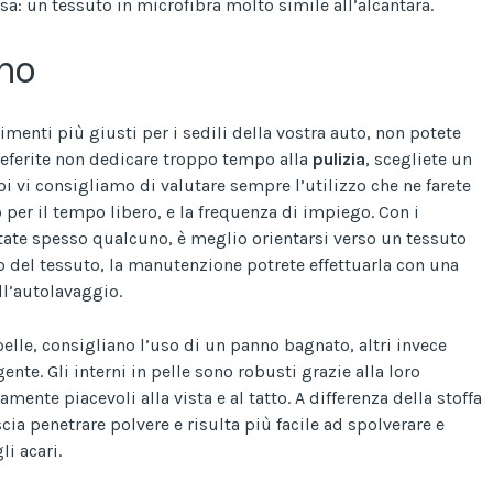
a: un tessuto in microfibra molto simile all’alcantara.
no
timenti più giusti per i sedili della vostra auto, non potete
referite non dedicare troppo tempo alla
pulizia
, scegliete un
oi vi consigliamo di valutare sempre l’utilizzo che ne farete
 per il tempo libero, e la frequenza di impiego. Con i
rtate spesso qualcuno, è meglio orientarsi verso un tessuto
aso del tessuto, la manutenzione potrete effettuarla con una
l’autolavaggio.
 pelle, consigliano l’uso di un panno bagnato, altri invece
ente. Gli interni in pelle sono robusti grazie alla loro
ente piacevoli alla vista e al tatto. A differenza della stoffa
ascia penetrare polvere e risulta più facile ad spolverare e
li acari.