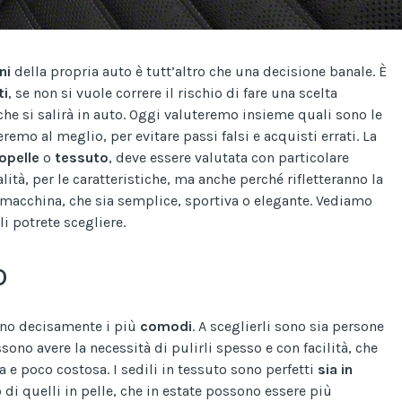
ni
della propria auto è tutt’altro che una decisione banale. È
ti
, se non si vuole correre il rischio di fare una scelta
che si salirà in auto. Oggi valuteremo insieme quali sono le
eremo al meglio, per evitare passi falsi e acquisti errati. La
opelle
o
tessuto
, deve essere valutata con particolare
alità, per le caratteristiche, ma anche perché rifletteranno la
a macchina, che sia semplice, sportiva o elegante. Vediamo
li potrete scegliere.
o
no decisamente i più
comodi
. A sceglierli sono sia persone
ono avere la necessità di pulirli spesso e con facilità, che
a e poco costosa. I sedili in tessuto sono perfetti
sia in
io di quelli in pelle, che in estate possono essere più