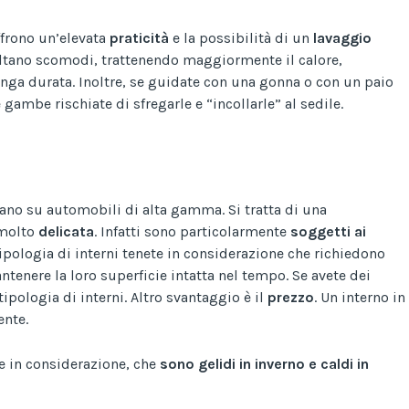
ffrono un’elevata
praticità
e la possibilità di un
lavaggio
ultano scomodi, trattenendo maggiormente il calore,
unga durata. Inoltre, se guidate con una gonna o con un paio
 gambe rischiate di sfregarle e “incollarle” al sedile.
vano su automobili di alta gamma. Si tratta di una
 molto
delicata
. Infatti sono particolarmente
soggetti
ai
pologia di interni tenete in considerazione che richiedono
tenere la loro superficie intatta nel tempo. Se avete dei
pologia di interni. Altro svantaggio è il
prezzo
. Un interno in
ente.
re in considerazione, che
sono gelidi in inverno e caldi in