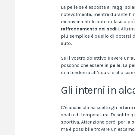
La pelle se è esposta ai raggi sol
notevolmente, mentre durante l’in
inconvenienti le auto di fascia pi
raffreddamento dei sedili
. Altri
più semplice è quello di dotarsi d
auto.
Se il vostro obiettivo è avere un’
possono che essere
in
pelle
. La p
una tendenza all’usura e alla sco
Gli interni in al
C’è anche chi ha scelto gli
interni
sbalzi di temperatura. Di solito q
sportiva. Attenzione però: per la
p
ma è possibile trovare un escamo