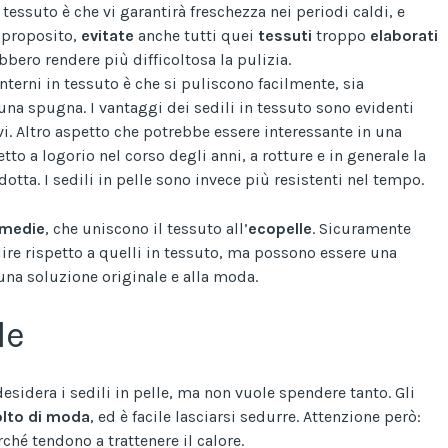
 tessuto è che vi garantirà freschezza nei periodi caldi, e
o proposito,
evitate
anche tutti quei
tessuti
troppo
elaborati
bbero rendere più difficoltosa la pulizia.
interni in tessuto è che si puliscono facilmente, sia
 una spugna. I vantaggi dei sedili in tessuto sono evidenti
vi. Altro aspetto che potrebbe essere interessante in una
etto a logorio nel corso degli anni, a rotture e in generale la
dotta. I sedili in pelle sono invece più resistenti nel tempo.
rmedie
, che uniscono il tessuto all’
ecopelle
. Sicuramente
ire rispetto a quelli in tessuto, ma possono essere una
una soluzione originale e alla moda.
le
esidera i sedili in pelle, ma non vuole spendere tanto. Gli
lto
di
moda
, ed è facile lasciarsi sedurre. Attenzione però:
rché tendono a trattenere il calore.