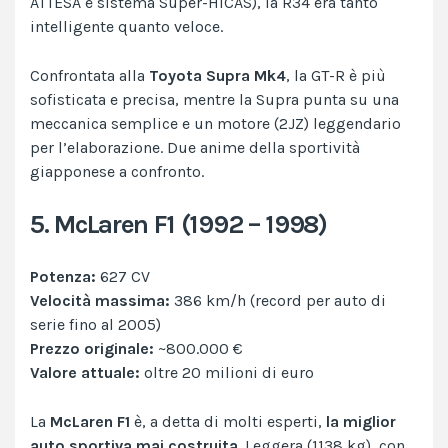
ATTESA e sistema Super-HICAS), la R34 era tanto
intelligente quanto veloce.
Confrontata alla
Toyota Supra Mk4
, la GT-R è più
sofisticata e precisa, mentre la Supra punta su una
meccanica semplice e un motore (2JZ) leggendario
per l’elaborazione. Due anime della sportività
giapponese a confronto.
5. McLaren F1 (1992 – 1998)
Potenza:
627 CV
Velocità massima:
386 km/h (record per auto di
serie fino al 2005)
Prezzo originale:
~800.000 €
Valore attuale:
oltre 20 milioni di euro
La
McLaren F1
è, a detta di molti esperti,
la miglior
auto sportiva mai costruita
. Leggera (1138 kg), con