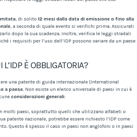
limitata
, di solito
12 mesi dalla data di emissione o fino alla
onale
, a seconda di quale evento si verifichi prima. Assicurati
zarlo dopo la sua scadenza. Inoltre, verifica le leggi stradali
oiché i requisiti per l’uso dell’IDP possono variare da un paese
I L’IDP È OBBLIGATORIA?
ere una patente di guida internazionale (International
se a paese
. Non esiste un elenco universale di paesi in cui è
lcune
considerazioni generali
:
in molti paesi, soprattutto quelli che utilizzano alfabeti o
tua patente nazionale, potrebbe essere richiesto l’IDP come
 Questo è spesso il caso in paesi non anglofoni o in paesi