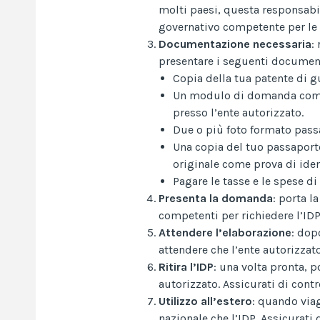
molti paesi, questa responsabil
governativo competente per le 
Documentazione necessaria
:
presentare i seguenti documen
Copia della tua patente di gu
Un modulo di domanda compil
presso l’ente autorizzato.
Due o più foto formato passa
Una copia del tuo passaport
originale come prova di iden
Pagare le tasse e le spese di
Presenta la domanda
: porta l
competenti per richiedere l’IDP.
Attendere l’elaborazione
: dop
attendere che l’ente autorizzato
Ritira l’IDP
: una volta pronta, p
autorizzato. Assicurati di contr
Utilizzo all’estero
: quando viag
nazionale che l’IDP. Assicurati d