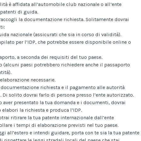
ità è affidata all’automobile club nazionale o all’ente
patenti di guida.
 raccogli la documentazione richiesta. Solitamente dovrai
ti:
ida nazionale (assicurati che sia in corso di validità).
ato per l’IDP, che potrebbe essere disponibile online o
porto, a seconda dei requisiti del tuo paese.
o (alcuni paesi potrebbero richiedere anche il passaporto
tità).
 elaborazione necessarie.
a documentazione richiesta e il pagamento alle autorità
 Di solito dovrai farlo di persona presso l’ente autorizzato.
o aver presentato la tua domanda e i documenti, dovrai
 elabori la richiesta e produca l’IDP.
otrai ritirare la tua patente internazionale dall’ente
ollare i tempi di elaborazione previsti nel tuo paese.
gi all’estero e intendi guidare, porta con te sia la tua patente
i rispettare le leggi stradali locali del paese che stai