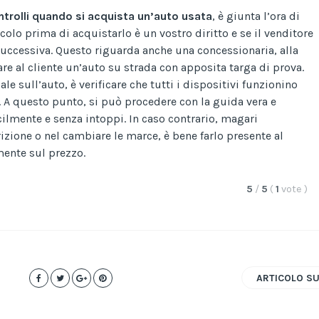
ntrolli quando si acquista un’auto usata
, è giunta l’ora di
icolo prima di acquistarlo è un vostro diritto e se il venditore
a successiva. Questo riguarda anche una concessionaria, alla
re al cliente un’auto su strada con apposita targa di prova.
le sull’auto, è verificare che tutti i dispositivi funzionino
i. A questo punto, si può procedere con la guida vera e
cilmente e senza intoppi. In caso contrario, magari
rizione o nel cambiare le marce, è bene farlo presente al
mente sul prezzo.
5
/
5
(
1
vote
)
ARTICOLO S