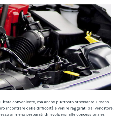
ultare conveniente, ma anche piuttosto stressante. I meno
o incontrare delle difficoltà e venire raggirati dal venditore.
esso ai meno preparati di rivolgersi alle concessionarie,