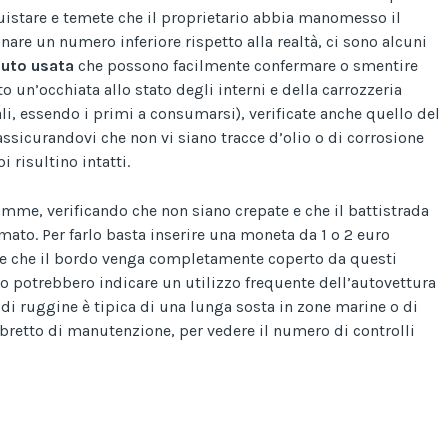
istare e temete che il proprietario abbia manomesso il
are un numero inferiore rispetto alla realtà, ci sono alcuni
auto usata
che possono facilmente confermare o smentire
 un’occhiata allo stato degli interni e della carrozzeria
li, essendo i primi a consumarsi), verificate anche quello del
ssicurandovi che non vi siano tracce d’olio o di corrosione
bi risultino intatti.
mme, verificando che non siano crepate e che il battistrada
ato. Per farlo basta inserire una moneta da 1 o 2 euro
lare che il bordo venga completamente coperto da questi
ano potrebbero indicare un utilizzo frequente dell’autovettura
di ruggine è tipica di una lunga sosta in zone marine o di
ibretto di manutenzione, per vedere il numero di controlli